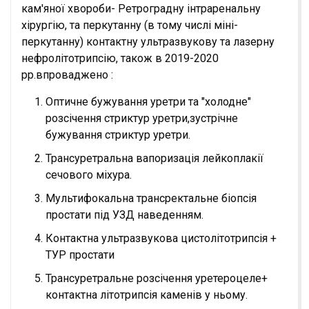
кам'яної хвороби- Ретроградну інтраренальну
хірургію, та перкутанну (в тому числі міні-
перкутанну) контактну ультразвукову та лазерну
нефролітотрипсію, також в 2019-2020
рр.впроваджено :
Оптичне бужування уретри та "холодне"
розсічення стриктур уретри,зустрічне
бужування стриктур уретри.
Трансуретральна вапоризація лейкоплакії
сечового міхура.
Мультифокальна трансректальне біопсія
простати під УЗД наведенням.
Контактна ультразвукова цистолітотрипсія +
ТУР простати
Трансуретральне розсічення уретероцеле+
контактна літотрипсія каменів у ньому.