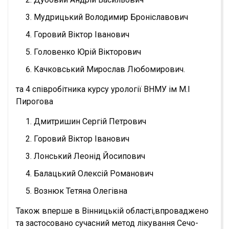
Мудрицький Володимир Броніславович
Горовий Віктор Іванович
Головенко Юрій Вікторович
Качковський Мирослав Любомирович.
та 4 співробітника курсу урології ВНМУ ім М.І
Пирогова
Дмитришин Сергій Петрович
Горовий Віктор Іванович
Лонський Леонід Йосипович
Балацький Олексій Романович
Вознюк Тетяна Олегівна
Також вперше в Вінницькій області,впроваджено
та застосовано сучасний метод лікування Сечо-