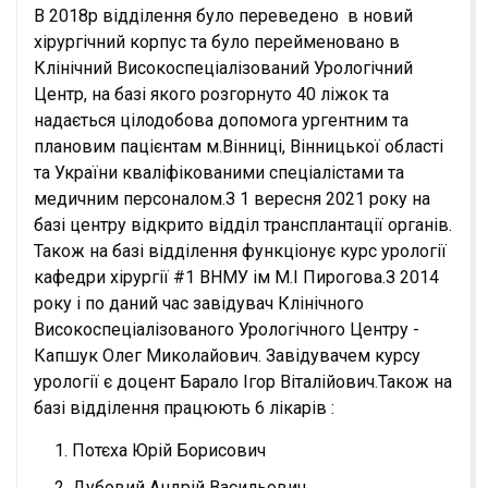
В 2018р відділення було переведено в новий
хірургічний корпус та було перейменовано в
Клінічний Високоспеціалізований Урологічний
Центр, на базі якого розгорнуто 40 ліжок та
надається цілодобова допомога ургентним та
плановим пацієнтам м.Вінниці, Вінницької області
та України кваліфікованими спеціалістами та
медичним персоналом.З 1 вересня 2021 року на
базі центру відкрито відділ трансплантації органів.
Також на базі відділення функціонує курс урології
кафедри хірургії #1 ВНМУ ім М.І Пирогова.З 2014
року і по даний час завідувач Клінічного
Високоспеціалізованого Урологічного Центру -
Капшук Олег Миколайович. Завідувачем курсу
урології є доцент Барало Ігор Віталійович.Також на
базі відділення працюють 6 лікарів :
Потєха Юрій Борисович
Дубовий Андрій Васильович