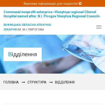
Важлива інформація для пацієнтів!
Communal nonprofit enterprise «Vinnytsya regional Clinical
Hospital named after. N.I. Pirogov Vinnytsia Regional Council»
ВІННИЦЬКА ОБЛАСНА КЛІНІЧНА
Tog
ЛІКАРНЯ
ІМ. М.І.ПИРОГОВА
navi
Відділення
ГОЛОВНА
СТРУКТУРА
ВІДДІЛЕННЯ