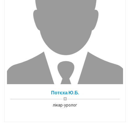
Потєха Ю.Б.
лікар-уролог