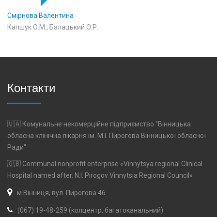
Смірнова Валентина
Капшук О.М., Балацький О.Р.
Контакти
🇺🇦 Комунальне некомерційне підприємство "Вінницька
обласна клінічна лікарня ім. М.І. Пирогова Вінницької обласної
Ради"
🇬🇧 Communal nonprofit enterprise «Vinnytsya regional Clinical
Hospital named after. N.I. Pirogov Vinnytsia Regional Council»
м.Вінниця, вул. Пирогова 46
(067) 19-48-259 (колцентр, багатоканальний)