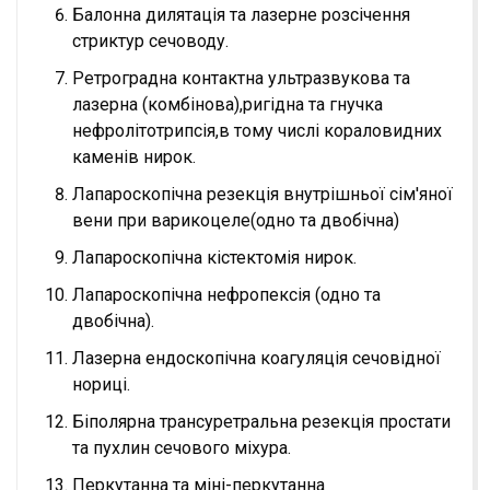
Балонна дилятація та лазерне розсічення
стриктур сечоводу.
Ретроградна контактна ультразвукова та
лазерна (комбінова),ригідна та гнучка
нефролітотрипсія,в тому числі кораловидних
каменів нирок.
Лапароскопічна резекція внутрішньої сім'яної
вени при варикоцеле(одно та двобічна)
Лапароскопічна кістектомія нирок.
Лапароскопічна нефропексія (одно та
двобічна).
Лазерна ендоскопічна коагуляція сечовідної
нориці.
Біполярна трансуретральна резекція простати
та пухлин сечового міхура.
Перкутанна та міні-перкутанна