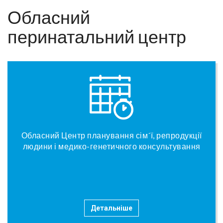
Обласний
перинатальний центр
Обласний Центр планування сім´ї, репродукції
людини і медико-генетичного консультування
Детальніше