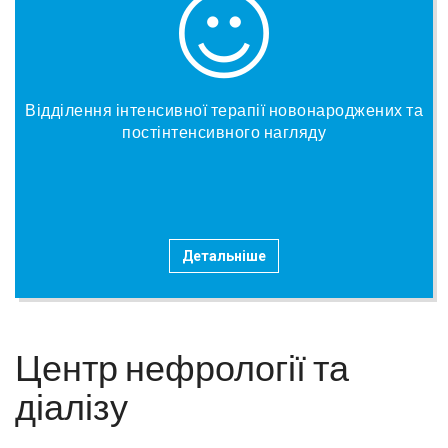
Відділення інтенсивної терапії новонароджених та
постінтенсивного нагляду
Детальніше
Центр нефрології та
діалізу