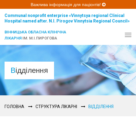
Важлива інформація для пацієнтів!
Communal nonprofit enterprise «Vinnytsya regional Clinical
Hospital named after. N.I. Pirogov Vinnytsia Regional Council»
ВІННИЦЬКА ОБЛАСНА КЛІНІЧНА
Tog
ЛІКАРНЯ
ІМ. М.І.ПИРОГОВА
navi
Відділення
ГОЛОВНА
СТРУКТУРА ЛІКАРНІ
ВІДДІЛЕННЯ