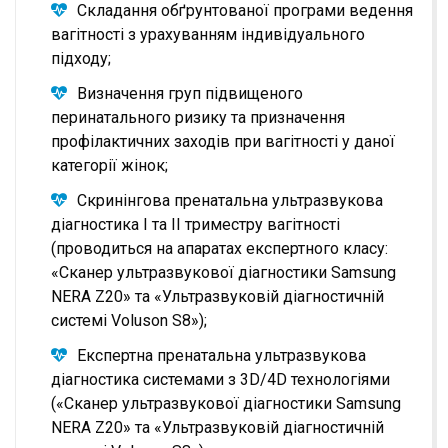
Складання обґрунтованої програми ведення
вагітності з урахуванням індивідуального
підходу;
Визначення груп підвищеного
перинатального ризику та призначення
профілактичних заходів при вагітності у даної
категорії жінок;
Скринінгова пренатальна ультразвукова
діагностика І та ІІ триместру вагітності
(проводиться на апаратах експертного класу:
«Сканер ультразвукової діагностики Samsung
NERA Z20» та «Ультразвуковій діагностичній
системі Voluson S8»);
Експертна пренатальна ультразвукова
діагностика системами з 3D/4D технологіями
(«Сканер ультразвукової діагностики Samsung
NERA Z20» та «Ультразвуковій діагностичній