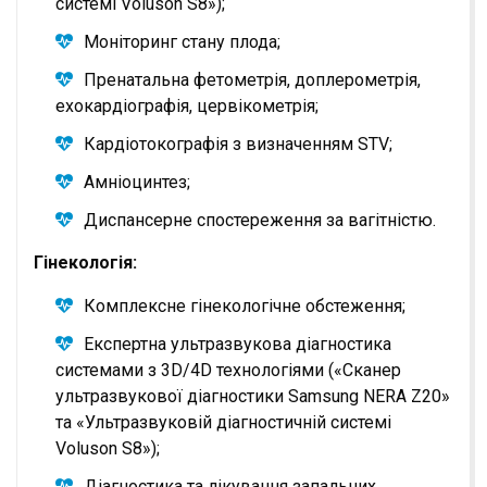
системі Voluson S8»);
Моніторинг стану плода;
Пренатальна фетометрія, доплерометрія,
ехокардіографія, цервікометрія;
Кардіотокографія з визначенням STV;
Амніоцинтез;
Диспансерне спостереження за вагітністю.
Гінекологія:
Комплексне гінекологічне обстеження;
Експертна ультразвукова діагностика
системами з 3D/4D технологіями («Сканер
ультразвукової діагностики Samsung NERA Z20»
та «Ультразвуковій діагностичній системі
Voluson S8»);
Діагностика та лікування запальних