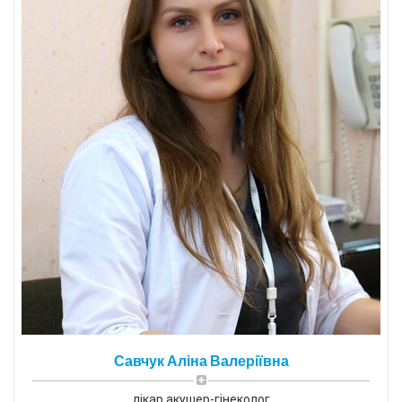
Савчук Аліна Валеріївна
лікар акушер-гінеколог