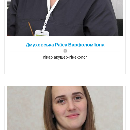
Дмуховська Раїса Варфоломіївна
лікар акушер-гінеколог