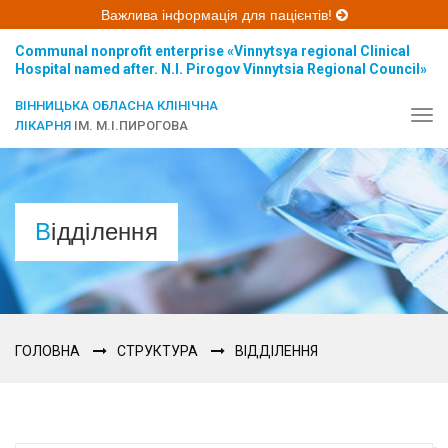
Важлива інформація для пацієнтів!
Communal nonprofit enterprise «Vinnytsya regional Clinical
Hospital named after. N.I. Pirogov Vinnytsia Regional Council»
ВІННИЦЬКА ОБЛАСНА КЛІНІЧНА
Tog
ЛІКАРНЯ
ІМ. М.І.ПИРОГОВА
navi
Відділення
ГОЛОВНА
СТРУКТУРА
ВІДДІЛЕННЯ