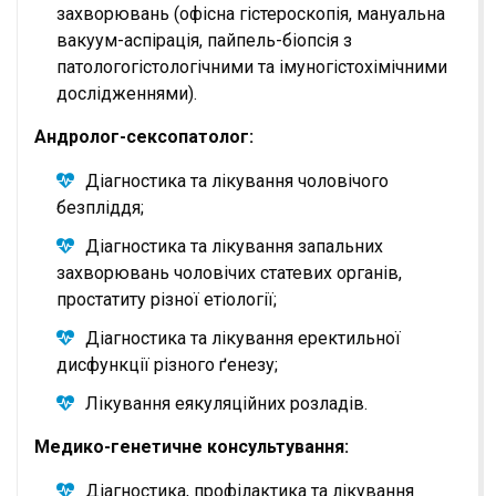
захворювань (офісна гістероскопія, мануальна
вакуум-аспірація, пайпель-біопсія з
патологогістологічними та імуногістохімічними
дослідженнями).
Андролог-сексопатолог:
Діагностика та лікування чоловічого
безпліддя;
Діагностика та лікування запальних
захворювань чоловічих статевих органів,
простатиту різної етіології;
Діагностика та лікування еректильної
дисфункції різного ґенезу;
Лікування еякуляційних розладів.
Медико-генетичне консультування:
Діагностика, профілактика та лікування