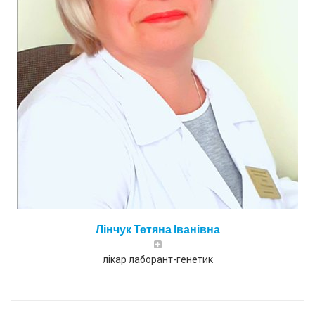
Лінчук Тетяна Іванівна
лікар лаборант-генетик