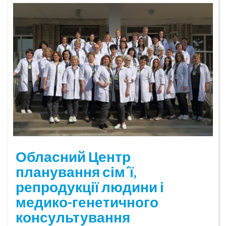
Обласний Центр
планування сім´ї,
репродукції людини і
медико-генетичного
консультування