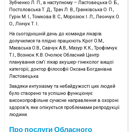
Зубченко Л. П., в наступному – Ластовецька О. Б.,
Постоловська Т. Д., Трач Л. В., Гранківська О. П.,
Гурін М. І., Томкова В. С., Морозюк І. Л., Леончук О.
О., Лінчук Т. І..
На сьогоднішній день до команди лікарів
долучилися та плідно працюють Крот О.М.,
Маєвська О.В., Савчук А.В., Мазур К.К., Трофімчук
Т.І., Вознюк К.В. Очолює Обласний Центр
планування сім’ї лікар акушер-гінеколог вищої
категорії, доктор філософії Оксана Богданівна
Ластовецька.
Завдяки ентузіазму та небайдужості цих людей
було створено та успішно функціонує
високопрофільне сучасне направлення в охороні
здоров’я, яке опікується проблемами репродукції
людини.
Про послуги Обласного