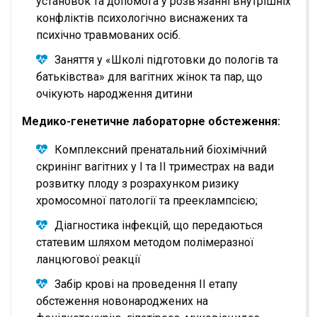
установок та допомога у розв’язанні внутрішніх
конфліктів психологічно виснажених та
психічно травмованих осіб.
Заняття у «Школі підготовки до пологів та
батьківства» для вагітних жінок та пар, що
очікують народження дитини
Медико-генетичне лабораторне обстеження:
Комплексний пренатальний біохімічний
скринінг вагітних у І та ІІ триместрах на вади
розвитку плоду з розрахунком ризику
хромосомної патології та прееклампсією;
Діагностика інфекцій, що передаються
статевим шляхом методом полімеразної
ланцюгової реакції
Забір крові на проведення ІІ етапу
обстеження новонароджених на