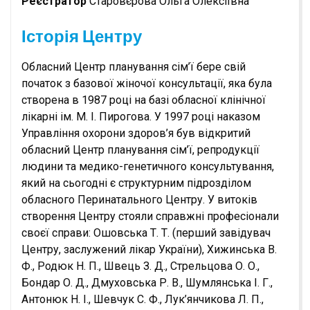
Реєстратор
Старовєрова Ольга Олексіївна
Історія Центру
Обласний Центр планування сім’ї бере свій
початок з базової жіночої консультації, яка була
створена в 1987 році на базі обласної клінічної
лікарні ім. М. І. Пирогова. У 1997 році наказом
Управління охорони здоров’я був відкритий
обласний Центр планування сім’ї, репродукції
людини та медико-генетичного консультування,
який на сьогодні є структурним підрозділом
обласного Перинатального Центру. У витоків
створення Центру стояли справжні професіонали
своєї справи: Ошовська Т. Т. (перший завідувач
Центру, заслужений лікар України), Хижинська В.
Ф., Родюк Н. П., Швець З. Д., Стрельцова О. О.,
Бондар О. Д., Дмуховська Р. В., Шумлянська І. Г.,
Антонюк Н. І., Шевчук С. Ф., Лук’янчикова Л. П.,