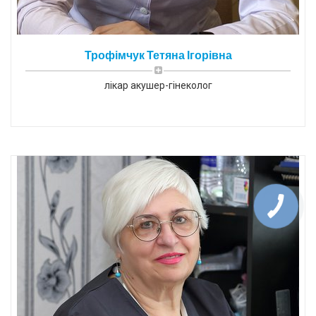
Трофімчук Тетяна Ігорівна
лікар акушер-гінеколог