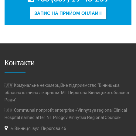
ЗАПИС НА ПРИЙОМ ОНЛАЙН
Контакти
🇺🇦 Комунальне некомерційне підприємство "Вінницька
обласна клінічна лікарня ім. М.І. Пирогова Вінницької обласної
Ради"
🇬🇧 Communal nonprofit enterprise «Vinnytsya regional Clinical
Hospital named after. N.I. Pirogov Vinnytsia Regional Council»
м.Вінниця, вул. Пирогова 46