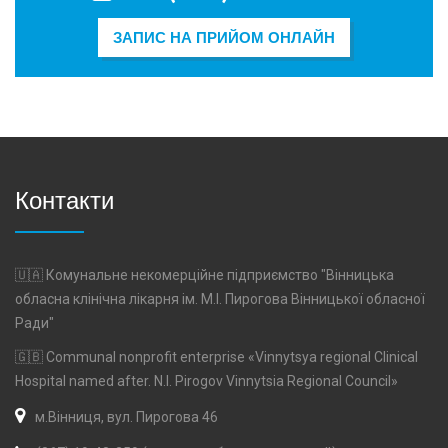
ЗАПИС НА ПРИЙОМ ОНЛАЙН
Контакти
🇺🇦 Комунальне некомерційне підприємство "Вінницька
обласна клінічна лікарня ім. М.І. Пирогова Вінницької обласної
Ради"
🇬🇧 Communal nonprofit enterprise «Vinnytsya regional Clinical
Hospital named after. N.I. Pirogov Vinnytsia Regional Council»
м.Вінниця, вул. Пирогова 46