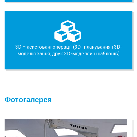
3D – асистовані операції (3D- планування і 3D-
моделювання, друк 3D-моделей і шаблонів)
Фотогалерея