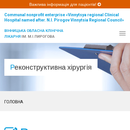
Важлива інформація для пацієнтів!
Communal nonprofit enterprise «Vinnytsya regional Clinical
Hospital named after. N.I. Pirogov Vinnytsia Regional Council»
ВІННИЦЬКА ОБЛАСНА КЛІНІЧНА
Tog
ЛІКАРНЯ
ІМ. М.І.ПИРОГОВА
navi
Реконструктивна хірургія
ГОЛОВНА