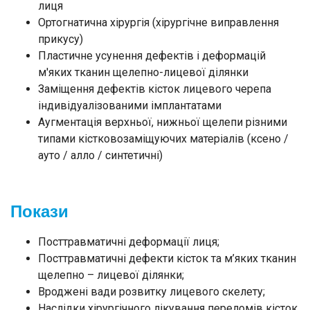
лиця
Ортогнатична хірургія (хірургічне виправлення
прикусу)
Пластичне усунення дефектів і деформацій
м'яких тканин щелепно-лицевої ділянки
Заміщення дефектів кісток лицевого черепа
індивідуалізованими імплантатами
Аугментація верхньої, нижньої щелепи різними
типами кістковозаміщуючих матеріалів (ксено /
ауто / алло / синтетичні)
Покази
Посттравматичні деформації лиця;
Посттравматичні дефекти кісток та м’яких тканин
щелепно – лицевої ділянки;
Вроджені вади розвитку лицевого скелету;
Наслідки хірургічного лікування переломів кісток