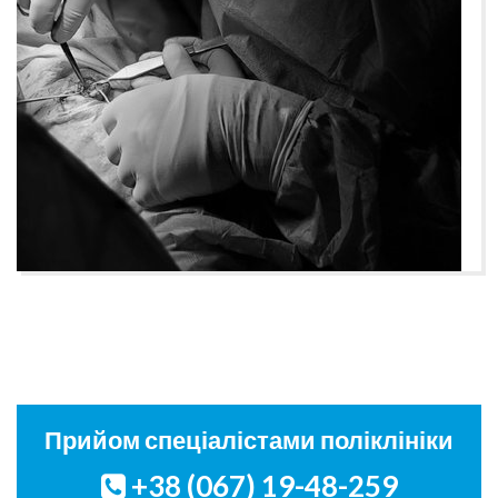
Прийом спеціалістами поліклініки
+38 (067) 19-48-259