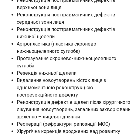
Реконструкція посттравматичних дефектів
верхньої зони лиця
Реконструкція посттравматичних дефектів
середньої зони лиця
Реконструкція посттравматичних дефектів
нижньої щелепи
Артропластика (пластика скронево-
нижньощелепного суглоба)
Протезування скронево-нижньощелепного
суглоба
Резекція нижньої щелепи
Видалення новоутворень кісток лиця з
одномоментною реконструкцією
пострезекційного дефекту
Реконструкція дефектів щелеп після хірургічного
лікування новоутворень, запальних захворювань
щелепно – лицевої ділянки
Реоперації (рефрактури, репозиції, МОС)
Хірургічна корекція вроджених вад розвитку