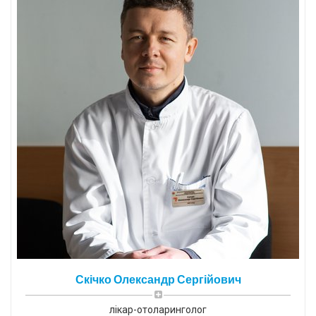
Скічко Олександр Сергійович
лікар-отоларинголог