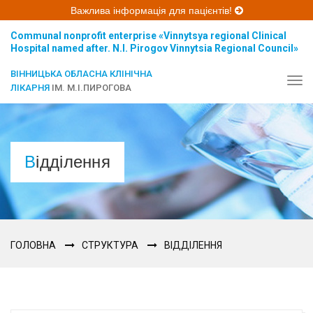
Важлива інформація для пацієнтів!
Communal nonprofit enterprise «Vinnytsya regional Clinical
Hospital named after. N.I. Pirogov Vinnytsia Regional Council»
ВІННИЦЬКА ОБЛАСНА КЛІНІЧНА
Tog
ЛІКАРНЯ
ІМ. М.І.ПИРОГОВА
navi
Відділення
ГОЛОВНА
СТРУКТУРА
ВІДДІЛЕННЯ