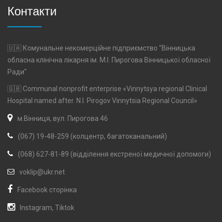
Контакти
🇺🇦 Комунальне некомерційне підприємство "Вінницька
обласна клінічна лікарня ім. М.І. Пирогова Вінницької обласної
Ради"
🇬🇧 Communal nonprofit enterprise «Vinnytsya regional Clinical
Hospital named after. N.I. Pirogov Vinnytsia Regional Council»
м.Вінниця, вул. Пирогова 46
(067) 19-48-259 (колцентр, багатоканальний)
(068) 627-81-89 (відділення екстреної медичної допомоги)
voklip@ukr.net
Facebook сторінка
Instagram
,
Tiktok