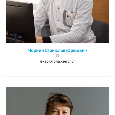
Чорний Станіслав Юрійович
лікар-отоларинголог