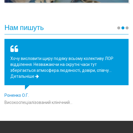
Нам пишуть
Хочу висловити щиру подяку всьому колективу ЛОР
відділення. Незважаючи на скрутні часи тут
зберігається атмосфера людяності, довіри, співчу…
Детальніше
Роненко О.Г.
Високоспеціалізований клінічний…