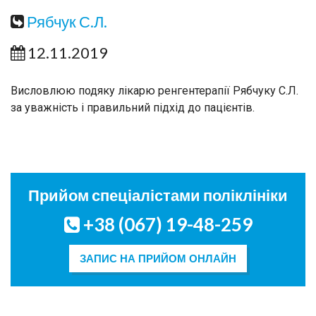
Рябчук С.Л.
12.11.2019
Висловлюю подяку лікарю ренгентерапiї Рябчуку С.Л.
за уважність і правильний підхід до пацієнтів.
Прийом спеціалістами поліклініки
+38 (067) 19-48-259
ЗАПИС НА ПРИЙОМ ОНЛАЙН