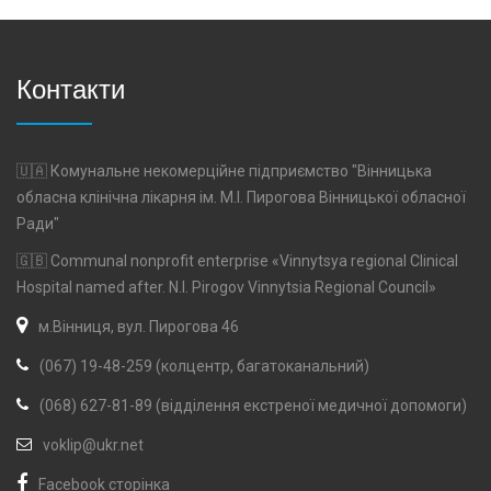
Контакти
🇺🇦 Комунальне некомерційне підприємство "Вінницька
обласна клінічна лікарня ім. М.І. Пирогова Вінницької обласної
Ради"
🇬🇧 Communal nonprofit enterprise «Vinnytsya regional Clinical
Hospital named after. N.I. Pirogov Vinnytsia Regional Council»
м.Вінниця, вул. Пирогова 46
(067) 19-48-259 (колцентр, багатоканальний)
(068) 627-81-89 (відділення екстреної медичної допомоги)
voklip@ukr.net
Facebook сторінка