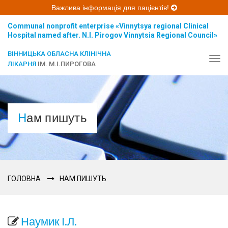
Важлива інформація для пацієнтів!
Communal nonprofit enterprise «Vinnytsya regional Clinical
Hospital named after. N.I. Pirogov Vinnytsia Regional Council»
ВІННИЦЬКА ОБЛАСНА КЛІНІЧНА
Tog
ЛІКАРНЯ
ІМ. М.І.ПИРОГОВА
navi
Нам пишуть
ГОЛОВНА
НАМ ПИШУТЬ
Наумик І.Л.