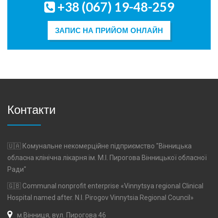
+38 (067) 19-48-259
ЗАПИС НА ПРИЙОМ ОНЛАЙН
Контакти
🇺🇦 Комунальне некомерційне підприємство "Вінницька
обласна клінічна лікарня ім. М.І. Пирогова Вінницької обласної
Ради"
🇬🇧 Communal nonprofit enterprise «Vinnytsya regional Clinical
Hospital named after. N.I. Pirogov Vinnytsia Regional Council»
м.Вінниця, вул. Пирогова 46