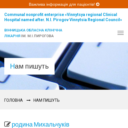
Важлива інформація для пацієнтів!
Communal nonprofit enterprise «Vinnytsya regional Clinical
Hospital named after. N.I. Pirogov Vinnytsia Regional Council»
ВІННИЦЬКА ОБЛАСНА КЛІНІЧНА
Tog
ЛІКАРНЯ
ІМ. М.І.ПИРОГОВА
navi
Нам пишуть
ГОЛОВНА
НАМ ПИШУТЬ
родина Михальчуків