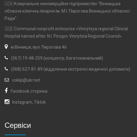
🇺🇦 Комунальне некомерційне підприємство "Вінницька
обласна клінічна лікарня ім. М.І. Пирогова Вінницької обласної
Ради"
🇬🇧 Communal nonprofit enterprise «Vinnytsya regional Clinical
Hospital named after. N.I. Pirogov Vinnytsia Regional Council»
м.Вінниця, вул. Пирогова 46
(067) 19-48-259 (колцентр, багатоканальний)
(068) 627-81-89 (відділення екстреної медичної допомоги)
voklip@ukr.net
Facebook сторінка
Instagram
,
Tiktok
Сервіси