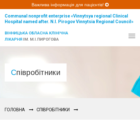
Важлива інформація для пацієнтів!
Communal nonprofit enterprise «Vinnytsya regional Clinical
Hospital named after. N.I. Pirogov Vinnytsia Regional Council»
ВІННИЦЬКА ОБЛАСНА КЛІНІЧНА
Tog
ЛІКАРНЯ
ІМ. М.І.ПИРОГОВА
navi
Співробітники
ГОЛОВНА
СПІВРОБІТНИКИ