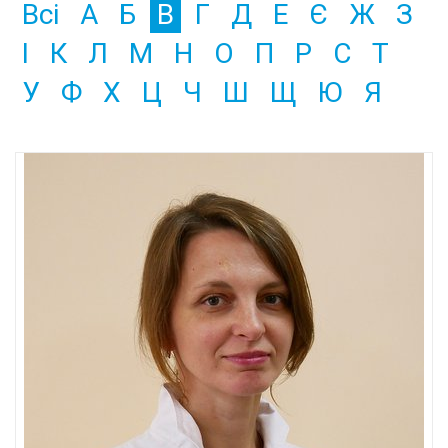
Всі
А
Б
В
Г
Д
Е
Є
Ж
З
І
К
Л
М
Н
О
П
Р
С
Т
У
Ф
Х
Ц
Ч
Ш
Щ
Ю
Я