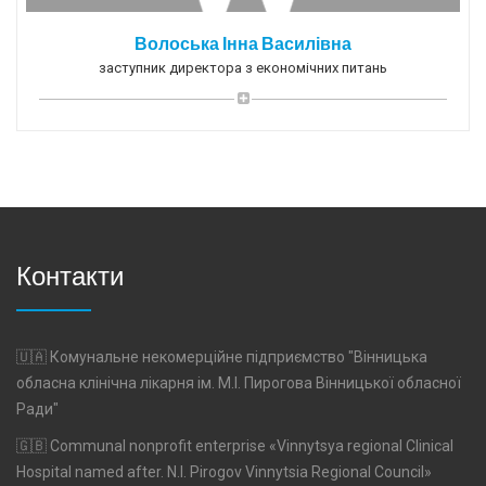
Волоська Інна Василівна
заступник директора з економічних питань
Контакти
🇺🇦 Комунальне некомерційне підприємство "Вінницька
обласна клінічна лікарня ім. М.І. Пирогова Вінницької обласної
Ради"
🇬🇧 Communal nonprofit enterprise «Vinnytsya regional Clinical
Hospital named after. N.I. Pirogov Vinnytsia Regional Council»