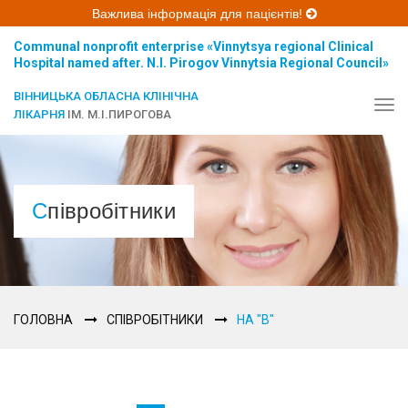
Важлива інформація для пацієнтів!
Communal nonprofit enterprise «Vinnytsya regional Clinical
Hospital named after. N.I. Pirogov Vinnytsia Regional Council»
ВІННИЦЬКА ОБЛАСНА КЛІНІЧНА
Tog
ЛІКАРНЯ
ІМ. М.І.ПИРОГОВА
navi
Співробітники
ГОЛОВНА
СПІВРОБІТНИКИ
НА "В"