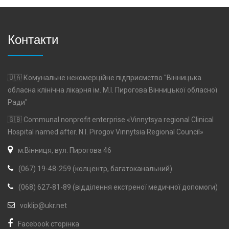
Контакти
🇺🇦 Комунальне некомерційне підприємство "Вінницька
обласна клінічна лікарня ім. М.І. Пирогова Вінницької обласної
Ради"
🇬🇧 Communal nonprofit enterprise «Vinnytsya regional Clinical
Hospital named after. N.I. Pirogov Vinnytsia Regional Council»
м.Вінниця, вул. Пирогова 46
(067) 19-48-259 (колцентр, багатоканальний)
(068) 627-81-89 (відділення екстреної медичної допомоги)
voklip@ukr.net
Facebook сторінка