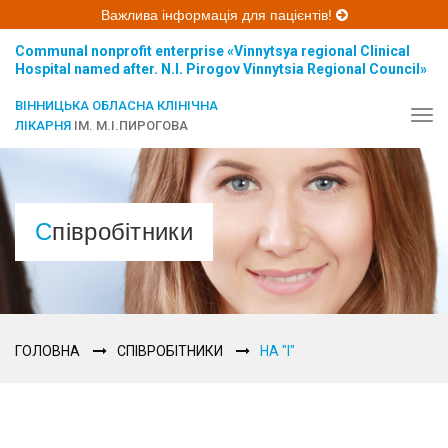
Важлива інформація для пацієнтів!
Communal nonprofit enterprise «Vinnytsya regional Clinical
Hospital named after. N.I. Pirogov Vinnytsia Regional Council»
ВІННИЦЬКА ОБЛАСНА КЛІНІЧНА
Tog
ЛІКАРНЯ
ІМ. М.І.ПИРОГОВА
navi
Співробітники
ГОЛОВНА
СПІВРОБІТНИКИ
НА "І"