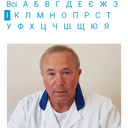
Всі
А
Б
В
Г
Д
Е
Є
Ж
З
І
К
Л
М
Н
О
П
Р
С
Т
У
Ф
Х
Ц
Ч
Ш
Щ
Ю
Я