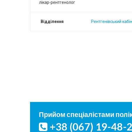
лікар-рентгенолог
Відділення
Рентгенівський кабі
Прийом спеціалістами полік
+38 (067) 19-48-