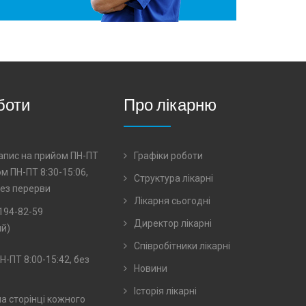
боти
Про лікарню
 запис на прийом ПН-ПТ
Графіки роботи
ом ПН-ПТ 8:30-15:06,
Структура лікарні
 без перерви
Лікарня сьогодні
194-82-59
Директор лікарні
й)
Співробітники лікарні
Н-ПТ 8:00-15:42, без
Новини
Історія лікарні
на сторінці кожного