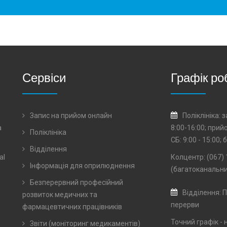
Сервіси
Графік ро
Запис на прийом онлайн
Поліклініка:
а
8:00-16:00; прий
Поліклініка
СБ: 9:00 - 15:00;
Відділення
al
Колцентр: (067) 
Інформація для оприлюднення
(багатоканальни
Безперервний професійний
Відділення: П
розвиток медичних та
перерви
фармацевтичних працівників
Точний графік - 
Звіти (моніторинг медикаментів)