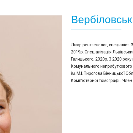
Вербіловськ
Лікар рентгенолог, спеціаліст.
2019р. Спеціалізація Львівськ
Галицького, 2020р. З 2020 року
Комунального неприбуткового п
ім. М.І. Пирогова Вінницької Об
Комп’ютерної томографії. Член