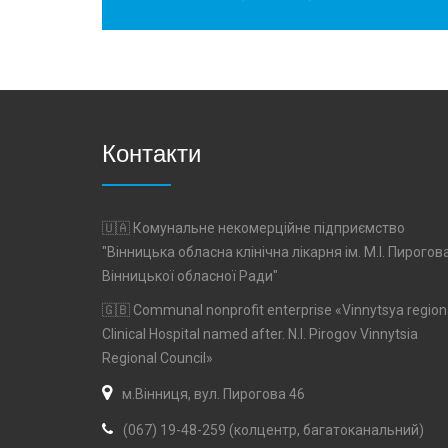
Контакти
🇺🇦 Комунальне некомерційне підприємство
"Вінницька обласна клінічна лікарня ім. М.І. Пирогов
Вінницької обласної Ради"
🇬🇧 Communal nonprofit enterprise «Vinnytsya region
Clinical Hospital named after. N.I. Pirogov Vinnytsia
Regional Council»
м.Вінниця, вул. Пирогова 46
(067) 19-48-259 (колцентр, багатоканальний)