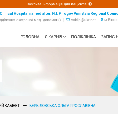
Важлива інформація для пацієнтів!
linical Hospital named after. N.I. Pirogov Vinnytsia Regional Counc
ідділення екстреної мед. допомоги)
voklip@ukr.net
м.Вінни
ГОЛОВНА
ЛІКАРНЯ
ПОЛІКЛІНІКА
ЗАПИС 
ИЙ КАБІНЕТ
ВЕРБІЛОВСЬКА ОЛЬГА ЯРОСЛАВІВНА