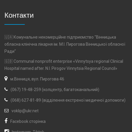
Контакти
🇺🇦 Комунальне некомерційне підприємство "Вінницька
обласна клінічна лікарня ім. М.І. Пирогова Вінницької обласної
Ради"
🇬🇧 Communal nonprofit enterprise «Vinnytsya regional Clinical
Hospital named after. N.I. Pirogov Vinnytsia Regional Council»
м.Вінниця, вул. Пирогова 46
(067) 19-48-259 (колцентр, багатоканальний)
(068) 627-81-89 (відділення екстреної медичної допомоги)
voklip@ukr.net
Facebook сторінка
Instagram
,
Tiktok