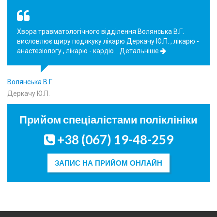
Прошу Вас винести подяку лікарю кардіологу за її
людяність, високий професіоналізм, позитивність. Я
вдячна особито Вам, як керівнику, за те…
Детальніше
Праведнікової Н.О.
Мазорчук Ю.М.
Прийом спеціалістами поліклініки
+38 (067) 19-48-259
ЗАПИС НА ПРИЙОМ ОНЛАЙН