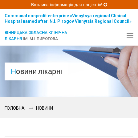
Важлива інформація для пацієнтів!
Communal nonprofit enterprise «Vinnytsya regional Clinical
Hospital named after. N.I. Pirogov Vinnytsia Regional Council»
ВІННИЦЬКА ОБЛАСНА КЛІНІЧНА
Tog
ЛІКАРНЯ
ІМ. М.І.ПИРОГОВА
navi
Новини лікарні
ГОЛОВНА
НОВИНИ