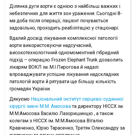
Ділянка дуги аорти є однією з найбільш важких і
небезпечних для життя зон ураження. Сьогодні 8-
ма доба після операції, пацієнт почувається
задовільно, проходить реабілітацію у стаціонарі.
Вдалий досвід лікування комплексної патології
аорти використовуючи надсучасний,
високотехнологічний одномоментний гібридний
підхід – операцію Frozen Elephant Trunk дозволить
лікарям ВОКЛ ім..М.І.Пирогова й надалі
впроваджувати успішне лікування надскладних
патологій аорти й рятувати ще більшу кількість
громадян України.
Дякуємо
Національний інститут серцево-судинної
хірургії імені М.М. Амосова
та директору НІССХ ім.
М.М.Амосова Василю Лазоришинцю , а також
колегам з НІССХ ім. М.М.Амосова Віталію
Кравченко, Юрію Тарасенко, Третяк Олександру за