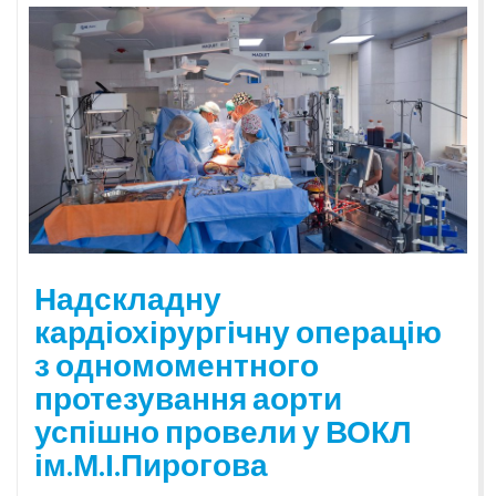
Надскладну
кардіохірургічну операцію
з одномоментного
протезування аорти
успішно провели у ВОКЛ
ім.М.І.Пирогова