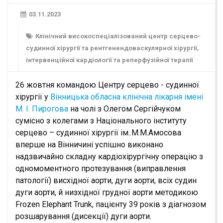
03.11.2023
Клінічний високоспеціалізований центр серцево-
судинної хірургії та рентгенендоваскулярної хірургії,
інтервенційної кардіології та реперфузійної терапії
26 жовтня командою Центру серцево - судинної
хірургії у
Вінницька обласна клінічна лікарня імені
М. І. Пирогова
на чолі з Олегом Сергійчуком
сумісно з колегами з Національного інституту
серцево – судинної хірургії ім..М.М.Амосова
вперше на Вінничині успішно виконано
надзвичайно складну кардіохірургічну операцію з
одномоментного протезування (виправлення
патології) висхідної аорти, дуги аорти, всіх судин
дуги аорти, й низхідної грудної аорти методикою
Frozen Elephant Trunk, пацієнту 39 років з діагнозом
розшарування (дисекції) дуги аорти.