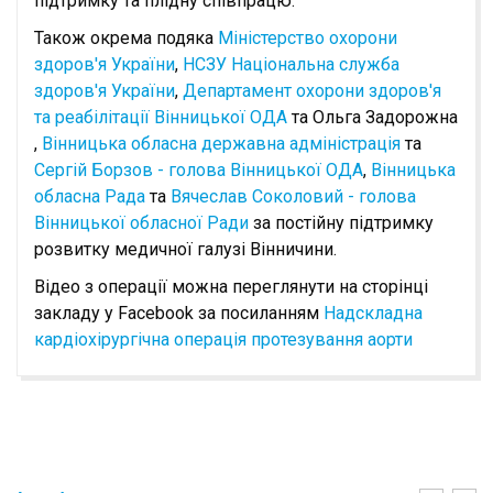
підтримку та плідну співпрацю.
Також окрема подяка
Міністерство охорони
здоров'я України
,
НСЗУ Національна служба
здоров'я України
,
Департамент охорони здоров'я
та реабілітації Вінницької ОДА
та Ольга Задорожна
,
Вінницька обласна державна адміністрація
та
Сергій Борзов - голова Вінницької ОДА
,
Вінницька
обласна Рада
та
Вячеслав Соколовий - голова
Вінницької обласної Ради
за постійну підтримку
розвитку медичної галузі Вінничини.
Відео з операції можна переглянути на сторінці
закладу у Facebook за посиланням
Надскладна
кардіохірургічна операція протезування аорти