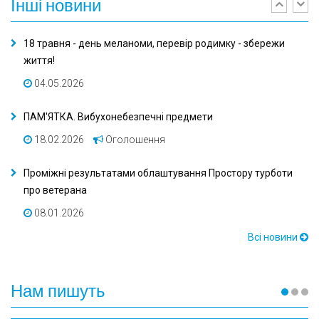
Інші
новини
Previ
Ne
18 травня - день меланоми, перевір родимку - збережи
життя!
04.05.2026
ПАМ'ЯТКА. Вибухонебезпечні предмети
18.02.2026
Оголошення
Проміжні результатами облаштування Простору турботи
про ветерана
08.01.2026
Всі новини
Нам пишуть