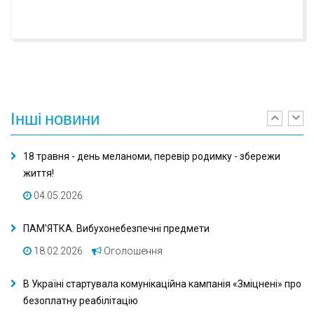
Інші
новини
Previ
Ne
18 травня - день меланоми, перевір родимку - збережи
життя!
04.05.2026
ПАМ'ЯТКА. Вибухонебезпечні предмети
18.02.2026
Оголошення
В Україні стартувала комунікаційна кампанія «Зміцнені» про
безоплатну реабілітацію