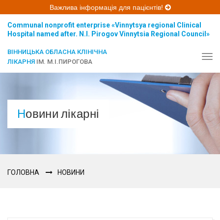
Важлива інформація для пацієнтів!
Communal nonprofit enterprise «Vinnytsya regional Clinical
Hospital named after. N.I. Pirogov Vinnytsia Regional Council»
ВІННИЦЬКА ОБЛАСНА КЛІНІЧНА
Tog
ЛІКАРНЯ
ІМ. М.І.ПИРОГОВА
navi
Новини лікарні
ГОЛОВНА
НОВИНИ