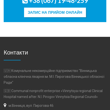
+38 (067) 19-48-259
ЗАПИС НА ПРИЙОМ ОНЛАЙН
Контакти
🇺🇦 Комунальне некомерційне підприємство "Вінницька
обласна клінічна лікарня ім. М.І. Пирогова Вінницької обласної
Ради"
🇬🇧 Communal nonprofit enterprise «Vinnytsya regional Clinical
Hospital named after. N.I. Pirogov Vinnytsia Regional Council»
м.Вінниця, вул. Пирогова 46