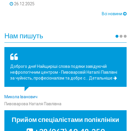
26.12.2025
Всі новини
Нам пишуть
Дуже вдячні завідуючому відділення Поліщуку В.І., та
його медичному колективу за гарне відношення до
хворих та грамотне лікування.
Детальніше
Чернілевський О.В., Масловський…
Поліщуку В.І.
Прийом спеціалістами поліклініки