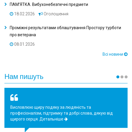
ПАМ'ЯТКА. Вибухонебезпечні предмети
18.02.2026
Оголошення
Проміжні результатами облаштування Простору турботи
про ветерана
08.01.2026
Всі новини
Нам пишуть
Своїм повідомленням хочу виразити подяку за сумлінну
працю і добре серце Капшук Наталії Іванівні, завідуючій
4 відділенням мікрохірургія ок…
Детальніше