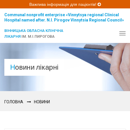
Важлива інформація для пацієнтів!
Communal nonprofit enterprise «Vinnytsya regional Clinical
Hospital named after. N.I. Pirogov Vinnytsia Regional Council»
ВІННИЦЬКА ОБЛАСНА КЛІНІЧНА
Tog
ЛІКАРНЯ
ІМ. М.І.ПИРОГОВА
navi
Новини лікарні
ГОЛОВНА
НОВИНИ