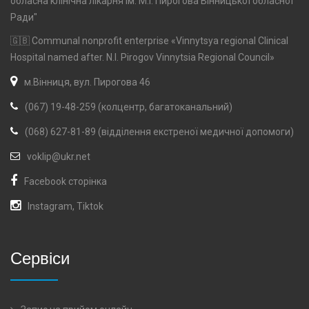
обласна клінічна лікарня ім. М.І. Пирогова Вінницької обласної
Ради"
🇬🇧 Communal nonprofit enterprise «Vinnytsya regional Clinical
Hospital named after. N.I. Pirogov Vinnytsia Regional Council»
м.Вінниця, вул. Пирогова 46
(067) 19-48-259 (колцентр, багатоканальний)
(068) 627-81-89 (відділення екстреної медичної допомоги)
voklip@ukr.net
Facebook сторінка
Instagram
,
Tiktok
Сервіси