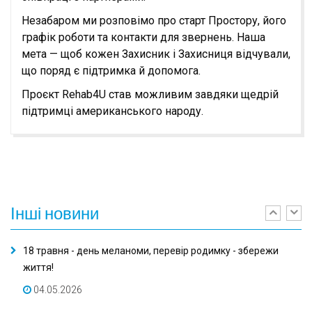
Незабаром ми розповімо про старт Простору, його
графік роботи та контакти для звернень. Наша
мета — щоб кожен Захисник і Захисниця відчували,
що поряд є підтримка й допомога.
Проєкт Rehab4U став можливим завдяки щедрій
підтримці американського народу.
Інші
новини
Previ
Ne
18 травня - день меланоми, перевір родимку - збережи
життя!
04.05.2026