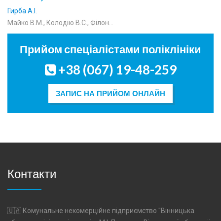
Ліннік Юрій Миколайович
працівникам Колцентру
Прийом спеціалістами поліклініки
+38 (067) 19-48-259
ЗАПИС НА ПРИЙОМ ОНЛАЙН
Контакти
🇺🇦 Комунальне некомерційне підприємство "Вінницька