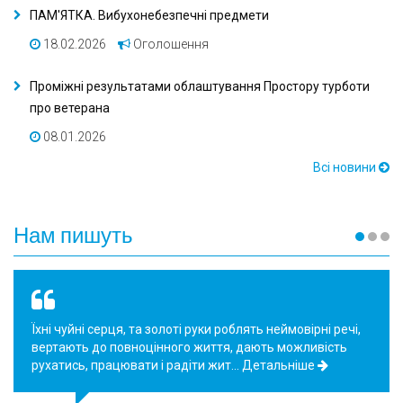
ПАМ'ЯТКА. Вибухонебезпечні предмети
18.02.2026
Оголошення
Проміжні результатами облаштування Простору турботи
про ветерана
08.01.2026
Всі новини
Нам пишуть
Вітаю. Я постійний пацієнт лікарні Пирогова, інвалід,
переніс важку операцію на відкритому серці.
Евакуювався із зони бойових дій, впо. Хо…
Детальніше