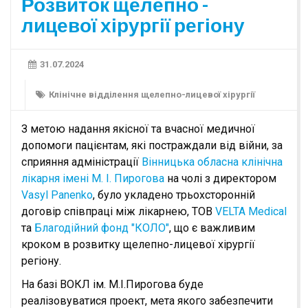
Розвиток щелепно -
лицевої хірургії регіону
31.07.2024
Клінічне відділення щелепно-лицевої хірургії
З метою надання якісної та вчасної медичної
допомоги пацієнтам, які постраждали від війни, за
сприяння адміністрації
Вінницька обласна клінічна
лікарня імені М. І. Пирогова
на чолі з директором
Vasyl Panenko
, було укладено трьохсторонній
договір співпраці між лікарнею, ТОВ
VELTA Medical
та
Благодійний фонд "КОЛО"
, що є важливим
кроком в розвитку щелепно-лицевої хірургії
регіону.
На базі ВОКЛ ім. М.І.Пирогова буде
реалізовуватися проект, мета якого забезпечити