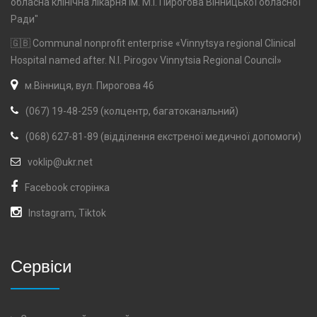
обласна клінічна лікарня ім. М.І. Пирогова Вінницької обласної
Ради"
🇬🇧 Communal nonprofit enterprise «Vinnytsya regional Clinical
Hospital named after. N.I. Pirogov Vinnytsia Regional Council»
м.Вінниця, вул. Пирогова 46
(067) 19-48-259 (колцентр, багатоканальний)
(068) 627-81-89 (відділення екстреної медичної допомоги)
voklip@ukr.net
Facebook сторінка
Instagram
,
Tiktok
Сервіси