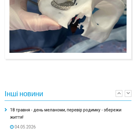
Інші
новини
Previ
Ne
18 травня - день меланоми, перевір родимку - збережи
життя!
04.05.2026