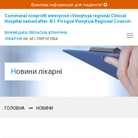
Важлива інформація для пацієнтів!
Communal nonprofit enterprise «Vinnytsya regional Clinical
Hospital named after. N.I. Pirogov Vinnytsia Regional Council»
ВІННИЦЬКА ОБЛАСНА КЛІНІЧНА
Tog
ЛІКАРНЯ
ІМ. М.І.ПИРОГОВА
navi
Новини лікарні
ГОЛОВНА
НОВИНИ