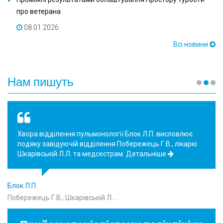
про ветерана
08.01.2026
Всі новини
Нам пишуть
Хвора відділення пульмонології Блок Л.П. висловлює
подяку завідуючій відділення Побережець Г.В., лікарю
Шкарівській Л.Л. та медсестрам.
Детальніше
Блок Л.П.
Побережець Г.В., Шкарівській Л.…