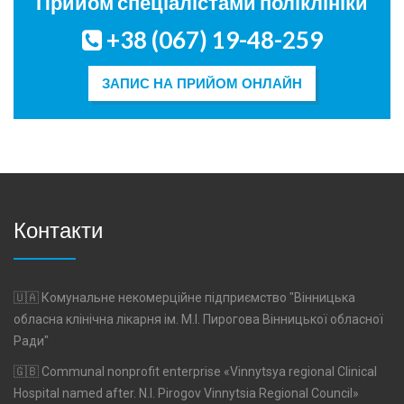
Прийом спеціалістами поліклініки
+38 (067) 19-48-259
ЗАПИС НА ПРИЙОМ ОНЛАЙН
Контакти
🇺🇦 Комунальне некомерційне підприємство "Вінницька
обласна клінічна лікарня ім. М.І. Пирогова Вінницької обласної
Ради"
🇬🇧 Communal nonprofit enterprise «Vinnytsya regional Clinical
Hospital named after. N.I. Pirogov Vinnytsia Regional Council»