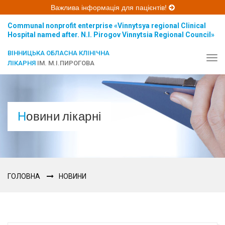
Важлива інформація для пацієнтів!
Communal nonprofit enterprise «Vinnytsya regional Clinical
Hospital named after. N.I. Pirogov Vinnytsia Regional Council»
ВІННИЦЬКА ОБЛАСНА КЛІНІЧНА
Tog
ЛІКАРНЯ
ІМ. М.І.ПИРОГОВА
navi
Новини лікарні
ГОЛОВНА
НОВИНИ