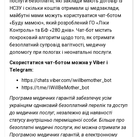
послуги безоплатні, які заклади мають договір із
НСЗУ і скільки коштів отримали ці медзаклади,
майбутні мами можуть користуватися чат-ботом
«Буду мамою», який розроблений ГО «Ліки
Контроль» та БФ «280 днів». Чат-бот містить
покроковий алгоритм щодо того, як отримати
безоплатний супровід вагітності, медичну
допомогу при пологах і неонатальні послуги.
Скористатися чат-ботом можна у Viber і
Telegram:
https://chats.viber.com/iwillbemother_bot
https://t.me/IWillBeMother_bot
Програма медичних гарантій забезпечує усім
українцям однаковий безоплатний перелік та доступ
до медичних послуг, незалежно від наявності
статусу внутрішньо переміщеної особи. Більше про
безоплатні медичні послуги, які можна отримати за
Програмою медичних гарантій, в електронному