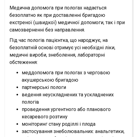
Медична допомога при пологах надається
безоплатно як при доставленні бригадою
екстреної (швидкої) медичної допомоги, так і при
самозверненні без направлення.
Під час пологів пацієнтка, що народжує, на
безоплатній основі отримує усі необхідні ліки,
медичні вироби, знеболення, лабораторні
обстеження:
меддопомога при пологах з черговою
акушерською бригадою
партнерські пологи
ведення неускладнених та ускладнених
пологів
проведення ургентного або планового
кесаревого розтину
моніторинг стану роділлі і плода
застосування знеболювальних: анальгетики,