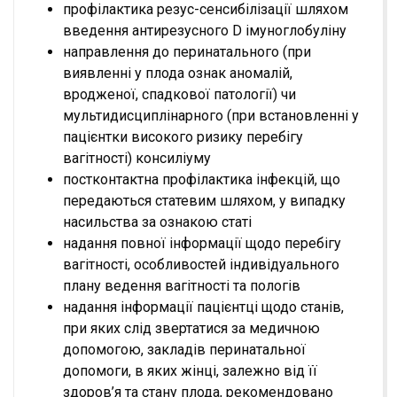
профілактика резус-сенсибілізації шляхом
введення антирезусного D імуноглобуліну
направлення до перинатального (при
виявленні у плода ознак аномалій,
вродженої, спадкової патології) чи
мультидисциплінарного (при встановленні у
пацієнтки високого ризику перебігу
вагітності) консиліуму
постконтактна профілактика інфекцій, що
передаються статевим шляхом, у випадку
насильства за ознакою статі
надання повної інформації щодо перебігу
вагітності, особливостей індивідуального
плану ведення вагітності та пологів
надання інформації пацієнтці щодо станів,
при яких слід звертатися за медичною
допомогою, закладів перинатальної
допомоги, в яких жінці, залежно від її
здоров’я та стану плода, рекомендовано