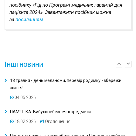
посібнику «Гід по Програмі медичних гарантій для
пацієнта 2024». Завантажити посібник можна
за
посиланням
.
Інші
новини
Previ
Ne
18 травня - день меланоми, перевір родимку - збережи
життя!
04.05.2026
ПАМ'ЯТКА. Вибухонебезпечні предмети
18.02.2026
Оголошення
Проміжні результатами облаштування Простору турботи