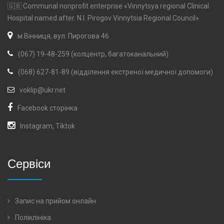
🇬🇧 Communal nonprofit enterprise «Vinnytsya regional Clinical
Hospital named after. N.I. Pirogov Vinnytsia Regional Council»
м.Вінниця, вул. Пирогова 46
(067) 19-48-259 (колцентр, багатоканальний)
(068) 627-81-89 (відділення екстреної медичної допомоги)
voklip@ukr.net
Facebook сторінка
Instagram
,
Tiktok
Сервіси
Запис на прийом онлайн
Поліклініка