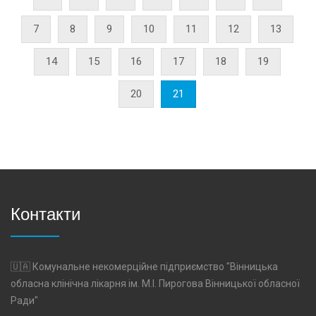
7
8
9
10
11
12
13
14
15
16
17
18
19
20
21
Контакти
🇺🇦 Комунальне некомерційне підприємство "Вінницька
обласна клінічна лікарня ім. М.І. Пирогова Вінницької обласної
Ради"