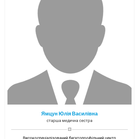
Ямцун Юлія Василівна
старша медична сестра
Високоспеціалізований багатопрофільний центр