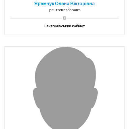
Яремчук Олена Вікторівна
рентгенлаборант
Рентгенівський кабінет