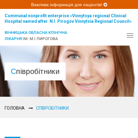
Важлива інформація для пацієнтів!
Communal nonprofit enterprise «Vinnytsya regional Clinical
Hospital named after. N.I. Pirogov Vinnytsia Regional Council»
ВІННИЦЬКА ОБЛАСНА КЛІНІЧНА
Tog
ЛІКАРНЯ
ІМ. М.І.ПИРОГОВА
navi
Співробітники
ГОЛОВНА
СПІВРОБІТНИКИ