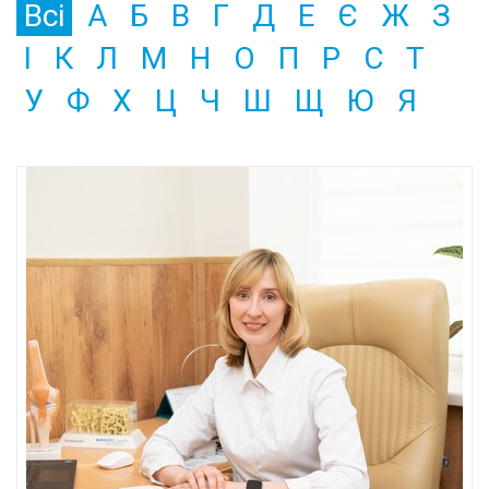
Всі
А
Б
В
Г
Д
Е
Є
Ж
З
І
К
Л
М
Н
О
П
Р
С
Т
У
Ф
Х
Ц
Ч
Ш
Щ
Ю
Я