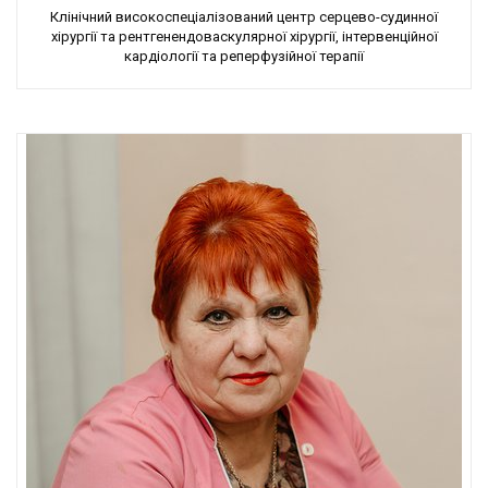
Клінічний високоспеціалізований центр серцево-судинної
хірургії та рентгенендоваскулярної хірургії, інтервенційної
кардіології та реперфузійної терапії