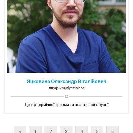
Яцковина Олександр Віталійович
лікар-комбустіолог
Центр термічної травми та пластичної хірургії
«
1
2
3
4
5
6