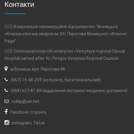
Контакти
🇺🇦 Комунальне некомерційне підприємство "Вінницька
обласна клінічна лікарня ім. М.І. Пирогова Вінницької обласної
Ради"
🇬🇧 Communal nonprofit enterprise «Vinnytsya regional Clinical
Hospital named after. N.I. Pirogov Vinnytsia Regional Council»
м.Вінниця, вул. Пирогова 46
(067) 19-48-259 (колцентр, багатоканальний)
(068) 627-81-89 (відділення екстреної медичної допомоги)
voklip@ukr.net
Facebook сторінка
Instagram
,
Tiktok