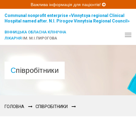
Важлива інформація для пацієнтів!
Communal nonprofit enterprise «Vinnytsya regional Clinical
Hospital named after. N.I. Pirogov Vinnytsia Regional Council»
ВІННИЦЬКА ОБЛАСНА КЛІНІЧНА
Tog
ЛІКАРНЯ
ІМ. М.І.ПИРОГОВА
navi
Співробітники
ГОЛОВНА
СПІВРОБІТНИКИ