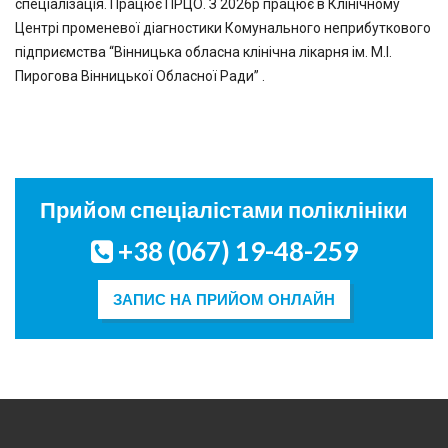
спеціалізація. Працює ПРЦО. З 2026р працює в Клінічному
Центрі променевої діагностики Комунального неприбуткового
підприємства “Вінницька обласна клінічна лікарня ім. М.І.
Пирогова Вінницької Обласної Ради” .
Прийом спеціалістами поліклініки
+38 (067) 19-48-259
ЗАПИС НА ПРИЙОМ ОНЛАЙН