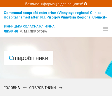
Важлива інформація для пацієнтів!
Communal nonprofit enterprise «Vinnytsya regional Clinical
Hospital named after. N.I. Pirogov Vinnytsia Regional Council»
ВІННИЦЬКА ОБЛАСНА КЛІНІЧНА
Tog
ЛІКАРНЯ
ІМ. М.І.ПИРОГОВА
navi
Співробітники
ГОЛОВНА
СПІВРОБІТНИКИ