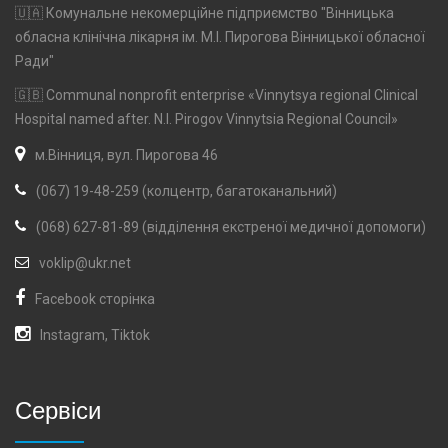
🇺🇦 Комунальне некомерційне підприємство "Вінницька
обласна клінічна лікарня ім. М.І. Пирогова Вінницької обласної
Ради"
🇬🇧 Communal nonprofit enterprise «Vinnytsya regional Clinical
Hospital named after. N.I. Pirogov Vinnytsia Regional Council»
м.Вінниця, вул. Пирогова 46
(067) 19-48-259 (колцентр, багатоканальний)
(068) 627-81-89 (відділення екстреної медичної допомоги)
voklip@ukr.net
Facebook сторінка
Instagram
,
Tiktok
Сервіси