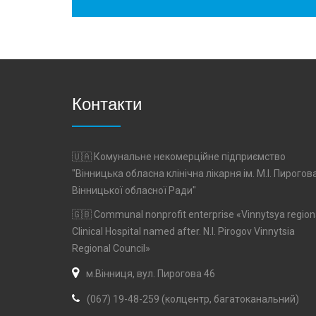
Контакти
🇺🇦 Комунальне некомерційне підприємство
"Вінницька обласна клінічна лікарня ім. М.І. Пирогов
Вінницької обласної Ради"
🇬🇧 Communal nonprofit enterprise «Vinnytsya region
Clinical Hospital named after. N.I. Pirogov Vinnytsia
Regional Council»
м.Вінниця, вул. Пирогова 46
(067) 19-48-259 (колцентр, багатоканальний)