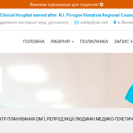
Важлива інформація для пацієнтів!
linical Hospital named after. N.I. Pirogov Vinnytsia Regional Counc
ідділення екстреної мед. допомоги)
voklip@ukr.net
м.Вінни
ГОЛОВНА
ЛІКАРНЯ
ПОЛІКЛІНІКА
ЗАПИС 
ТР ПЛАНУВАННЯ СІМ´Ї, РЕПРОДУКЦІЇ ЛЮДИНИ І МЕДИКО-ГЕНЕТ