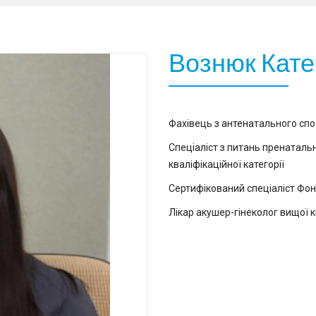
Вознюк Кате
Фахівець з антенатального сп
Спеціаліст з питань пренатальн
кваліфікаційної категорії
Сертифікований спеціаліст Фо
Лікар акушер-гінеколог вищої кв