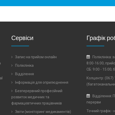
Сервіси
Графік ро
Запис на прийом онлайн
Поліклініка:
а
8:00-16:00; прий
Поліклініка
СБ: 9:00 - 15:00;
Відділення
al
Колцентр: (067) 
Інформація для оприлюднення
(багатоканальни
Безперервний професійний
Відділення: П
розвиток медичних та
перерви
фармацевтичних працівників
Точний графік - 
Звіти (моніторинг медикаментів)