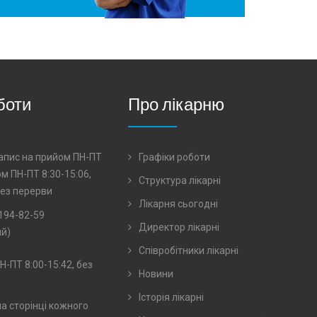
боти
Про лікарню
 запис на прийом ПН-ПТ
Графіки роботи
ом ПН-ПТ 8:30-15:06,
Структура лікарні
 без перерви
Лікарня сьогодні
194-82-59
Директор лікарні
й)
Співробітники лікарні
Н-ПТ 8:00-15:42, без
Новини
Історія лікарні
на сторінці кожного