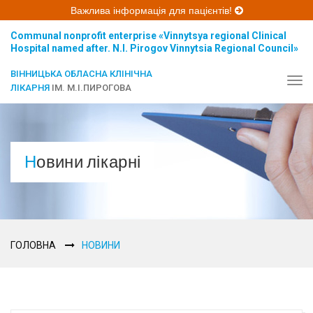
Важлива інформація для пацієнтів!
Communal nonprofit enterprise «Vinnytsya regional Clinical
Hospital named after. N.I. Pirogov Vinnytsia Regional Council»
ВІННИЦЬКА ОБЛАСНА КЛІНІЧНА
Tog
ЛІКАРНЯ
ІМ. М.І.ПИРОГОВА
navi
Новини лікарні
ГОЛОВНА
НОВИНИ