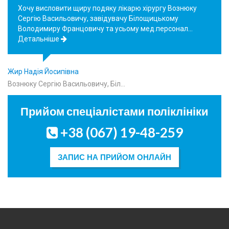
Хочу висловити щиру подяку лікарю хірургу Вознюку
Сергію Васильовичу, завідувачу Білощицькому
Володимиру Францовичу та усьому мед.персонал…
Детальніше
Жир Надія Йосипівна
Вознюку Сергію Васильовичу, Біл…
Прийом спеціалістами поліклініки
+38 (067) 19-48-259
ЗАПИС НА ПРИЙОМ ОНЛАЙН