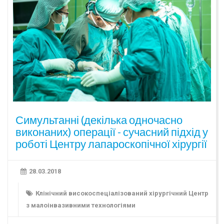
Симультанні (декілька одночасно
виконаних) операції - сучасний підхід у
роботі Центру лапароскопічної хірургії
28.03.2018
Клінічний високоспеціалізований хірургічний Центр
з малоінвазивними технологіями