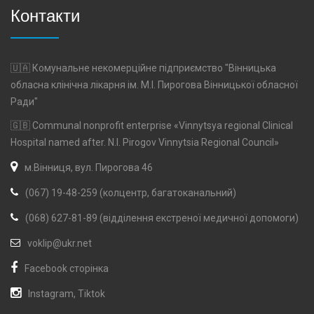
Контакти
🇺🇦 Комунальне некомерційне підприємство "Вінницька
обласна клінічна лікарня ім. М.І. Пирогова Вінницької обласної
Ради"
🇬🇧 Communal nonprofit enterprise «Vinnytsya regional Clinical
Hospital named after. N.I. Pirogov Vinnytsia Regional Council»
м.Вінниця, вул. Пирогова 46
(067) 19-48-259 (колцентр, багатоканальний)
(068) 627-81-89 (відділення екстреної медичної допомоги)
voklip@ukr.net
Facebook сторінка
Instagram
,
Tiktok