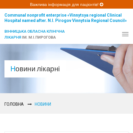
Важлива інформація для пацієнтів!
Communal nonprofit enterprise «Vinnytsya regional Clinical
Hospital named after. N.I. Pirogov Vinnytsia Regional Council»
ВІННИЦЬКА ОБЛАСНА КЛІНІЧНА
Tog
ЛІКАРНЯ
ІМ. М.І.ПИРОГОВА
navi
Новини лікарні
ГОЛОВНА
НОВИНИ