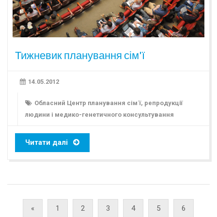
Тижневик планування сім'ї
14.05.2012
Обласний Центр планування сім´ї, репродукції
людини і медико-генетичного консультування
Читати далі
«
1
2
3
4
5
6