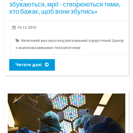
збуваються, мрії - створюються тими,
хто бажає, щоб вони збулись»
10.12.2015
Клінічний високоспеціалізований хірургічний Центр
з малоінвазивними технологіями
Читати далі