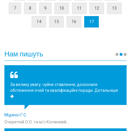
7
8
9
10
11
12
13
14
15
16
17
Нам пишуть
За велику увагу, чуйне ставлення, досконале
обстеження очей та кваліфікаційні поради.
Детальніше
Мідяної Г.С.
Очеретній О.О. та м/с Копаневій…