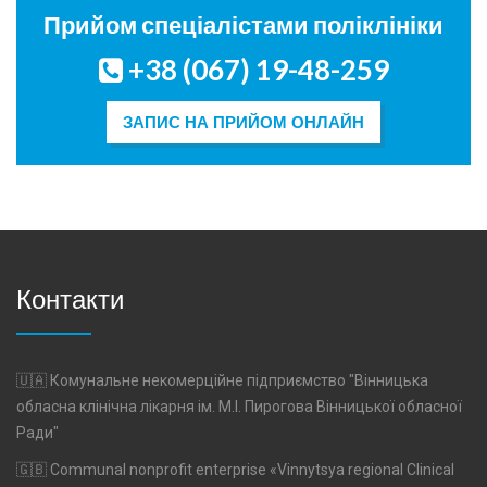
Прийом спеціалістами поліклініки
+38 (067) 19-48-259
ЗАПИС НА ПРИЙОМ ОНЛАЙН
Контакти
🇺🇦 Комунальне некомерційне підприємство "Вінницька
обласна клінічна лікарня ім. М.І. Пирогова Вінницької обласної
Ради"
🇬🇧 Communal nonprofit enterprise «Vinnytsya regional Clinical